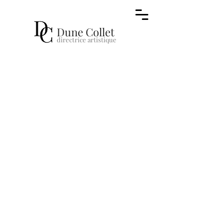
Dune Collet
directr
ice a
rt
i
stique